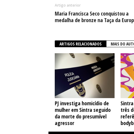
Artigo anterior
Maria Francisca Seco conquistou a
medalha de bronze na Taça da Euro
ARTIGOS RELACIONADOS
MAIS DO AUT
PJ investiga homicídio de
Sintr
mulher em Sintra seguido
três 
da morte do presumível
referê
agressor
bodyb