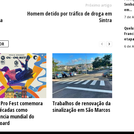
Senho
Próximo artigo
em...
Homem detido por tráfico de droga em
7 de A
pa
Sintra
Quelu
Franc
etapa
OR
6 de A
a Pro Fest comemora
Trabalhos de renovação da
décadas como
sinalização em São Marcos
ncia mundial do
oard