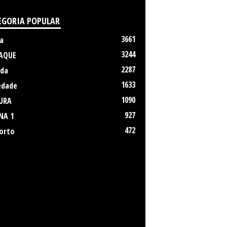
EGORIA POPULAR
3661
a
3244
AQUE
2287
da
1633
edade
1090
URA
927
NA 1
472
orto