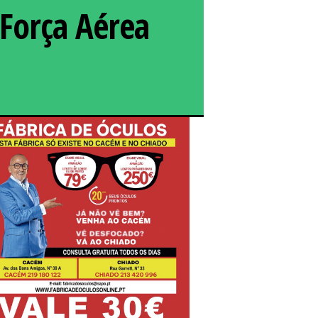
 Força Aérea
 o Prémio Câmara Municipal de Sintra ao Cadete Piloto
gues dos Santos Nascimento, o melhor aluno do ensino
universitário