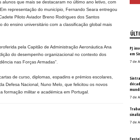
s alunos que mais se destacaram no último ano letivo, com
. Em representação do município, Fernando Seara entregou
Cadete Piloto Aviador Breno Rodrigues dos Santos
do ensino universitário com a classificação global mais
ÚLT
 proferida pela Capitão de Administração Aeronáutica Ana
PJ in
em Si
dição do desempenho organizacional no contexto dos
7 de A
idência nas Forças Armadas”.
artas de curso, diplomas, espadins e prémios escolares,
Sintr
décad
a Defesa Nacional, Nuno Melo, que felicitou os novos
mundi
na formação militar e académica em Portugal.
7 de A
Traba
sinal
7 de A
Feste