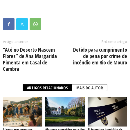
Artigo anterior
Próximo artigo
“Até no Deserto Nascem
Detido para cumprimento
Flores” de Ana Margarida
de pena por crime de
Pimenta em Casal de
incêndio em Rio de Mouro
Cambra
ARTIGOS RELACIONADOS
MAIS DO AUTOR
Alagamares promove
Algumas sugestões para fim
PJ investiga homicídio de