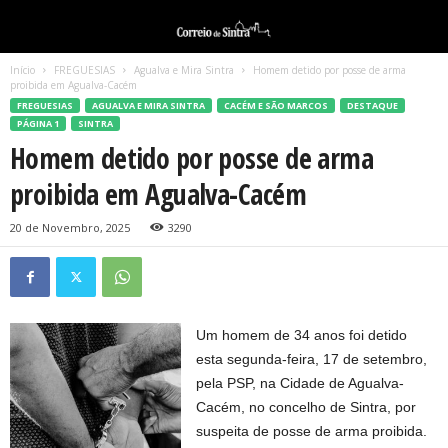
Início
FREGUESIAS
Agualva e Mira Sintra
Homem detido por posse de arma
proibida em Agualva-Cacém
FREGUESIAS
AGUALVA E MIRA SINTRA
CACÉM E SÃO MARCOS
DESTAQUE
PÁGINA 1
SINTRA
Homem detido por posse de arma
proibida em Agualva-Cacém
20 de Novembro, 2025
3290
Um homem de 34 anos foi detido
esta segunda-feira, 17 de setembro,
pela PSP, na Cidade de Agualva-
Cacém, no concelho de Sintra, por
suspeita de posse de arma proibida.