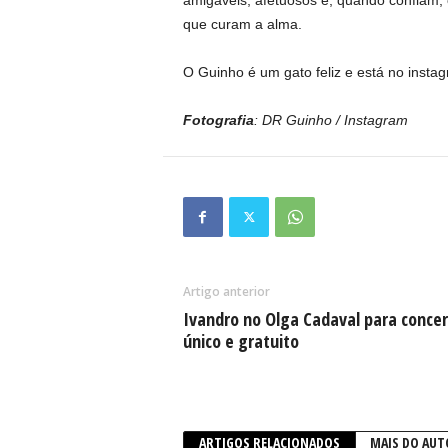
amigáveis, afetuosos e, quando confiam,
que curam a alma.
O Guinho é um gato feliz e está no insta
Fotografia
: DR Guinho / Instagram
Artigo anterior
Ivandro no Olga Cadaval para conce
único e gratuito
ARTIGOS RELACIONADOS
MAIS DO AUT