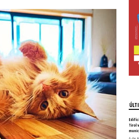
ÚLT
Edifíc
Tirol 
munic
6 de A