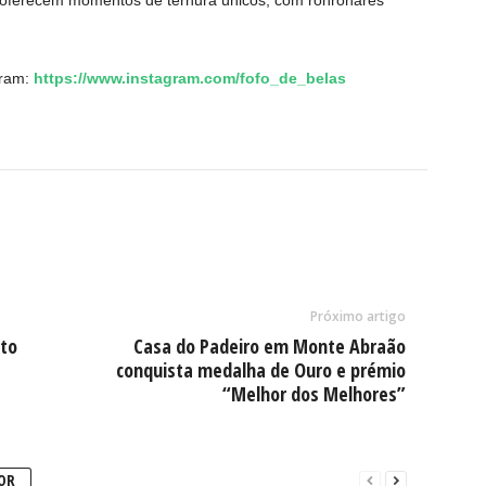
 oferecem momentos de ternura únicos, com ronronares
gram:
https://www.instagram.com/fofo_de_belas
Próximo artigo
rto
Casa do Padeiro em Monte Abraão
conquista medalha de Ouro e prémio
“Melhor dos Melhores”
OR