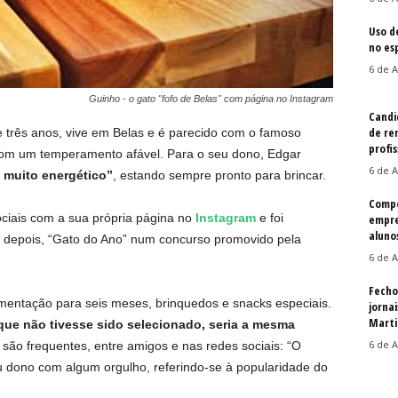
Uso d
no es
6 de A
Guinho - o gato "fofo de Belas" com página no Instagram
Candi
de re
 três anos, vive em Belas e é parecido com o famoso
profis
com um temperamento afável. Para o seu dono, Edgar
6 de A
 muito energético”
, estando sempre pronto para brincar.
Compe
ciais com a sua própria página no
Instagram
e foi
empre
aluno
 depois, “Gato do Ano” num concurso promovido pela
6 de A
Fecho
imentação para seis meses, brinquedos e snacks especiais.
jorna
Martin
que não tivesse sido selecionado, seria a mesma
6 de A
 são frequentes, entre amigos e nas redes sociais: “O
eu dono com algum orgulho, referindo-se à popularidade do