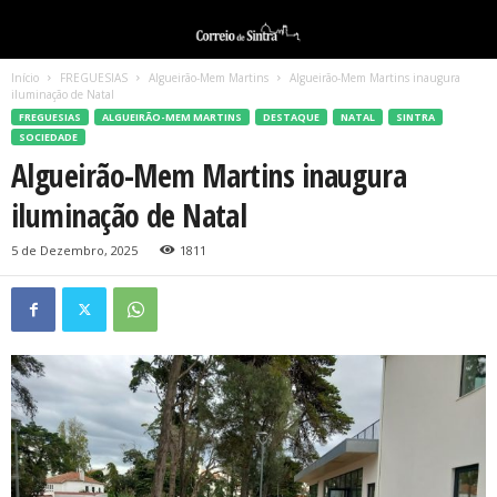
Início
FREGUESIAS
Algueirão-Mem Martins
Algueirão-Mem Martins inaugura
iluminação de Natal
FREGUESIAS
ALGUEIRÃO-MEM MARTINS
DESTAQUE
NATAL
SINTRA
SOCIEDADE
Algueirão-Mem Martins inaugura
iluminação de Natal
5 de Dezembro, 2025
1811