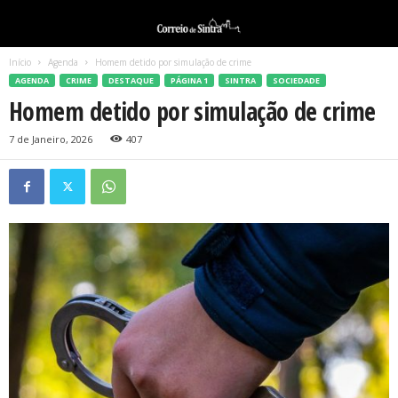
Início
Agenda
Homem detido por simulação de crime
AGENDA
CRIME
DESTAQUE
PÁGINA 1
SINTRA
SOCIEDADE
Homem detido por simulação de crime
7 de Janeiro, 2026
407