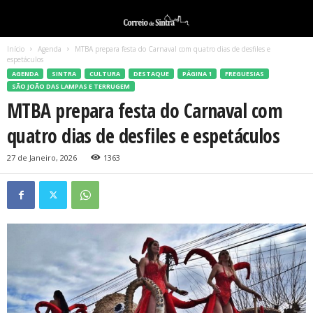
Início
Agenda
MTBA prepara festa do Carnaval com quatro dias de desfiles e
espetáculos
AGENDA
SINTRA
CULTURA
DESTAQUE
PÁGINA 1
FREGUESIAS
SÃO JOÃO DAS LAMPAS E TERRUGEM
MTBA prepara festa do Carnaval com
quatro dias de desfiles e espetáculos
27 de Janeiro, 2026
1363