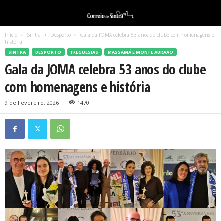
Início
Sintra
Desporto
Gala da JOMA celebra 53 anos do clube com homenagens e
história
SINTRA
DESPORTO
FREGUESIAS
MASSAMÁ E MONTE ABRAÃO
Gala da JOMA celebra 53 anos do clube
com homenagens e história
9 de Fevereiro, 2026
1470