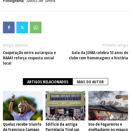
Fotografia
: SMAS de Sintra
Artigo anterior
Próximo artigo
Cooperação entre autarquia e
Gala da JOMA celebra 53 anos do
RAAA1 reforça resposta social
clube com homenagens e história
local
ARTIGOS RELACIONADOS
MAIS DO AUTOR
Queluz recebe triunfo
Edifício da antiga
Uso de Fogareiros e
de Francisco Campos
Pastelaria Tirol vai
grelhadores no espaço