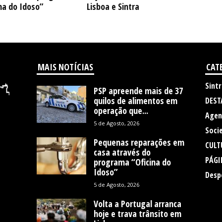
na do Idoso”
Lisboa e Sintra
MAIS NOTÍCIAS
CAT
Sintr
PSP apreende mais de 37
quilos de alimentos em
DEST
operação que...
Agen
5 de Agosto, 2026
Soci
Pequenas reparações em
CULT
casa através do
PÁGI
programa “Oficina do
Idoso”
Desp
5 de Agosto, 2026
Volta a Portugal arranca
hoje e trava trânsito em