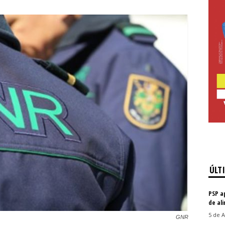
ÚLT
PSP a
de al
5 de A
GNR