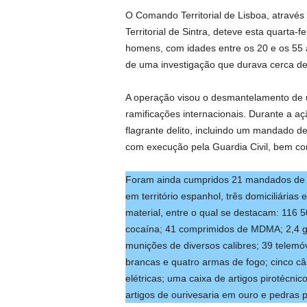
O Comando Territorial de Lisboa, atravé
Territorial de Sintra, deteve esta quarta-f
homens, com idades entre os 20 e os 55 a
de uma investigação que durava cerca de
A operação visou o desmantelamento de u
ramificações internacionais. Durante a 
flagrante delito, incluindo um mandado d
com execução pela Guardia Civil, bem co
Foram ainda cumpridos 21 mandados de bus
em território espanhol, três domiciliárias
material, entre o qual se destacam: 116 
cocaína; 41 comprimidos de MDMA; 2,4 g
munições de diversos calibres; 39 telemó
brancas e quatro armas de fogo; cinco 
elétricas; uma caixa de artigos pirotécni
artigos de ourivesaria em ouro e pedras p