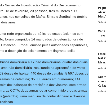
s do Núcleo de Investigação Criminal do Destacamento
Peque
eira, 18 de fevereiro, 20 pessoas, três mulheres e 17
atrav
Idoso
nos, nos concelhos de Mafra, Sintra e Setúbal, no âmbito
 dois anos.
5 de A
Volta
ma rede organizada de tráfico de estupefacientes com
trava 
ação, foram cumpridos 14 mandados de detenção fora de
5 de A
e Detenção Europeu emitido pelas autoridades espanholas,
mo a detenção de seis homens em flagrante delito.
Festa
Nativ
ca domiciliária e 17 não domiciliários, quatro dos quais
Mem..
 e uma não domiciliária, resultando na apreensão de vasto
4 de A
509 doses de haxixe; 440 doses de canábis; 5 597 doses de
Guerr
ramas de cetamina; 95 000 euros em numerário; 141
conqu
veis; dez balanças de precisão e dez viaturas; sete armas
Cadav
câmaras CCTV; duas armas de ar comprimido e duas armas
4 de A
cos (petardos); uma máquina de contar dinheiro e diversos
reciosas.