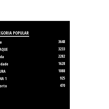
EGORIA POPULAR
3648
a
3233
AQUE
2282
da
1628
edade
1088
URA
925
NA 1
470
orto