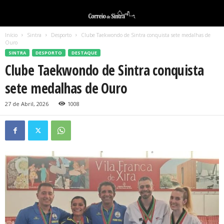
Início
Sintra
Desporto
Clube Taekwondo de Sintra conquista sete medalhas de
Ouro
SINTRA
DESPORTO
DESTAQUE
Clube Taekwondo de Sintra conquista
sete medalhas de Ouro
27 de Abril, 2026
1008