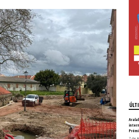
ÚLT
Arala
inter
Prémi
7 de A