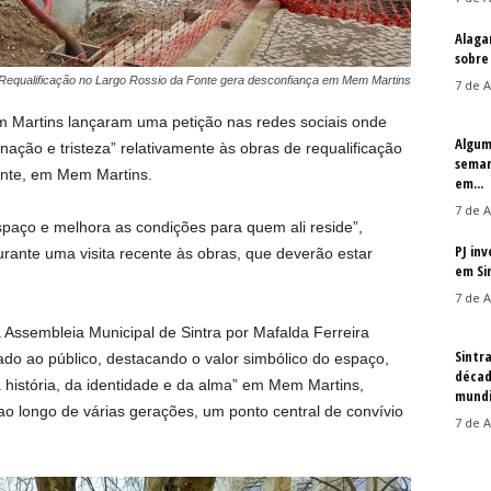
Alaga
sobre
Requalificação no Largo Rossio da Fonte gera desconfiança em Mem Martins
7 de A
 Martins lançaram uma petição nas redes sociais onde
Algum
ação e tristeza” relativamente às obras de requalificação
seman
onte, em Mem Martins.
em...
7 de A
espaço e melhora as condições para quem ali reside”,
PJ in
rante uma visita recente às obras, que deverão estar
em Si
7 de A
a Assembleia Municipal de Sintra por Mafalda Ferreira
Sintr
ado ao público, destacando o valor simbólico do espaço,
décad
história, da identidade e da alma” em Mem Martins,
mundi
 ao longo de várias gerações, um ponto central de convívio
7 de A