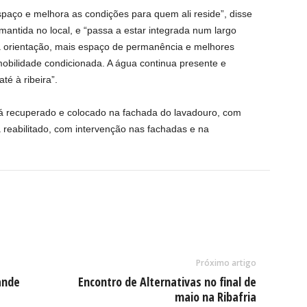
spaço e melhora as condições para quem ali reside”, disse
mantida no local, e “passa a estar integrada num largo
a orientação, mais espaço de permanência e melhores
bilidade condicionada. A água continua presente e
té à ribeira”.
rá recuperado e colocado na fachada do lavadouro, com
 reabilitado, com intervenção nas fachadas e na
Próximo artigo
ande
Encontro de Alternativas no final de
maio na Ribafria