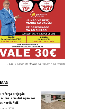
PUB - Fábrica de Óculos no Cacém e no Chiado
IMAS
b reforça projeção
nacional com distinção nos
os Heróis PME
gosto, 2026