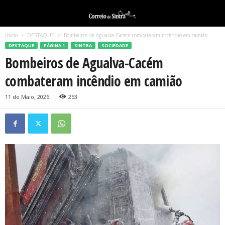
Início
DESTAQUE
Bombeiros de Agualva-Cacém combateram incêndio em camião
DESTAQUE
PÁGINA 1
SINTRA
SOCIEDADE
Bombeiros de Agualva-Cacém
combateram incêndio em camião
11 de Maio, 2026
253