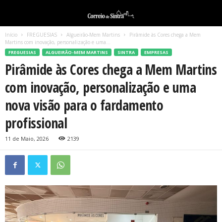
Início
FREGUESIAS
Algueirão-Mem Martins
Pirâmide às Cores chega a Mem
Martins com inovação, personalização e uma...
FREGUESIAS
ALGUEIRÃO-MEM MARTINS
SINTRA
EMPRESAS
Pirâmide às Cores chega a Mem Martins
com inovação, personalização e uma
nova visão para o fardamento
profissional
11 de Maio, 2026
2139