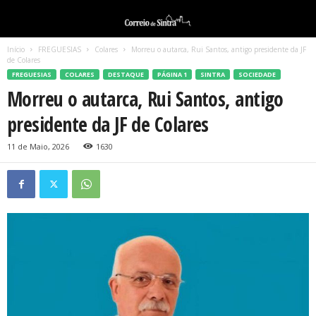
Início
FREGUESIAS
Colares
Morreu o autarca, Rui Santos, antigo presidente da JF
de Colares
FREGUESIAS
COLARES
DESTAQUE
PÁGINA 1
SINTRA
SOCIEDADE
Morreu o autarca, Rui Santos, antigo
presidente da JF de Colares
11 de Maio, 2026
1630