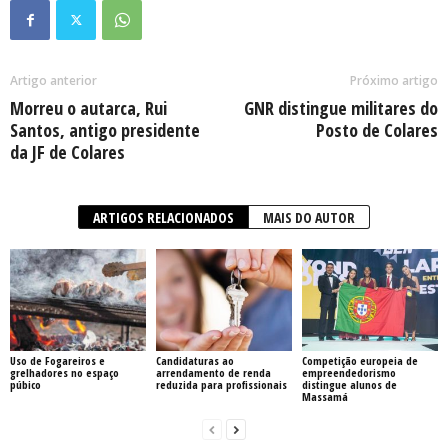
Artigo anterior
Próximo artigo
Morreu o autarca, Rui
GNR distingue militares do
Santos, antigo presidente
Posto de Colares
da JF de Colares
ARTIGOS RELACIONADOS
MAIS DO AUTOR
Uso de Fogareiros e
Candidaturas ao
Competição europeia de
grelhadores no espaço
arrendamento de renda
empreendedorismo
púbico
reduzida para profissionais
distingue alunos de
Massamá