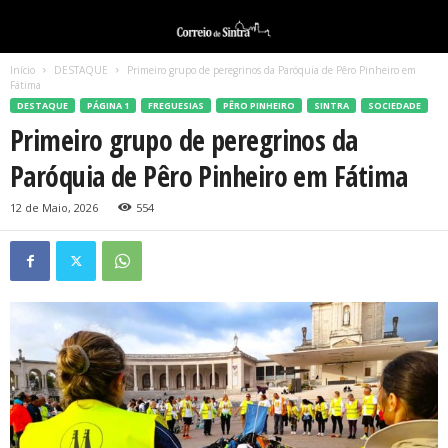
Início
DESTAQUE
Primeiro grupo de peregrinos da Paróquia de Pêro Pinheiro em
Fátima
DESTAQUE
PÁGINA 1
FREGUESIAS
PÊRO PINHEIRO
SINTRA
SOCIEDADE
Primeiro grupo de peregrinos da
Paróquia de Pêro Pinheiro em Fátima
12 de Maio, 2026
554