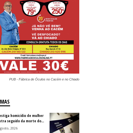
PUB - Fábrica de Óculos no Cacém e no Chiado
IMAS
vestiga homicídio de mulher
ntra seguido da morte do...
gosto, 2026