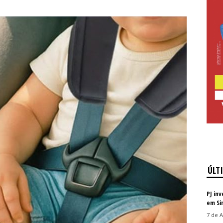
ÚLT
PJ in
em Si
7 de A