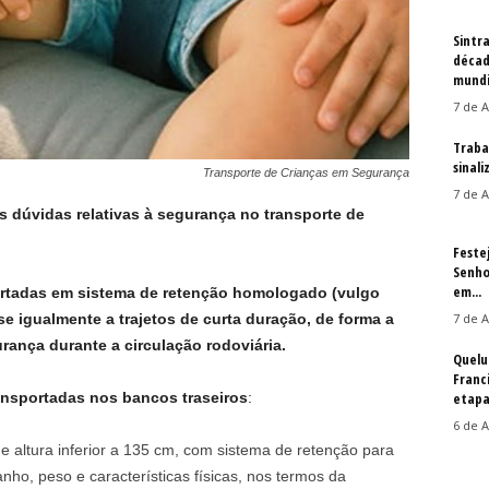
Sintr
décad
mundi
7 de A
Traba
sinal
Transporte de Crianças em Segurança
7 de A
as dúvidas relativas à segurança no transporte de
Feste
Senho
em...
ortadas em sistema de retenção homologado (vulgo
e igualmente a trajetos de curta duração, de forma a
7 de A
ança durante a circulação rodoviária.
Quelu
Franc
ransportadas nos bancos traseiros
:
etapa
6 de A
 e altura inferior a 135 cm, com sistema de retenção para
o, peso e características físicas, nos termos da