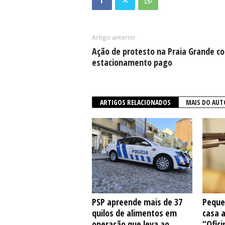
Artigo anterior
Ação de protesto na Praia Grande co
estacionamento pago
ARTIGOS RELACIONADOS
MAIS DO AUT
PSP apreende mais de 37
Peque
quilos de alimentos em
casa 
operação que leva ao
“Ofici