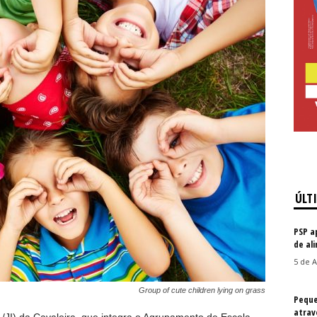
ÚLT
PSP a
de al
5 de A
Group of cute children lying on grass
Peque
atrav