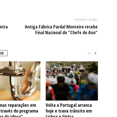
Próximo artigo
ntra
Antiga Fábrica Pardal Monteiro recebe
Final Nacional do “Chefe do Ano”
OR
nas reparações em
Volta a Portugal arranca
através do programa
hoje e trava trânsito em
na do Idoso”
Lisboa e Sintra