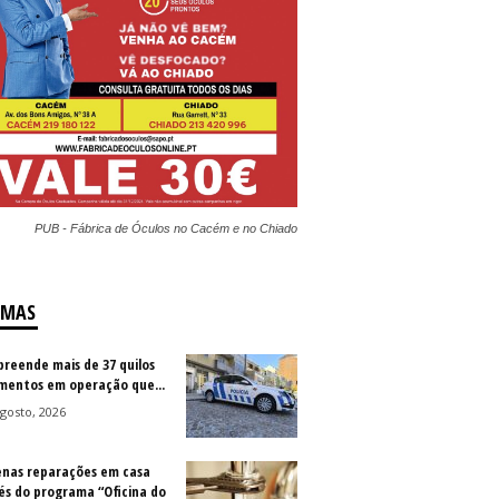
PUB - Fábrica de Óculos no Cacém e no Chiado
IMAS
preende mais de 37 quilos
imentos em operação que...
gosto, 2026
nas reparações em casa
és do programa “Oficina do