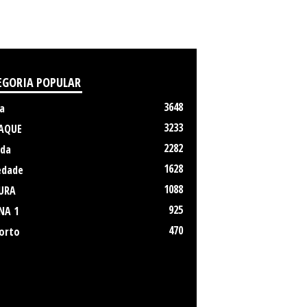
EGORIA POPULAR
3648
a
3233
AQUE
2282
da
1628
edade
1088
URA
925
NA 1
470
orto