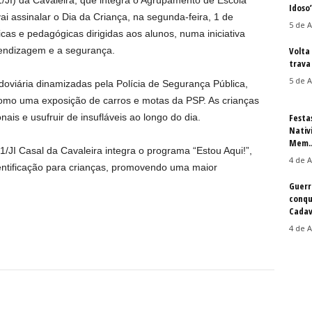
1/JI) da Cavaleira, que integra o Agrupamento de Escola
Idoso
i assinalar o Dia da Criança, na segunda-feira, 1 de
5 de A
cas e pedagógicas dirigidas aos alunos, numa iniciativa
rendizagem e a segurança.
Volta
trava 
5 de A
oviária dinamizadas pela Polícia de Segurança Pública,
omo uma exposição de carros e motas da PSP. As crianças
nais e usufruir de insufláveis ao longo do dia.
Festa
Nativ
Mem..
1/JI Casal da Cavaleira integra o programa “Estou Aqui!”,
4 de A
identificação para crianças, promovendo uma maior
Guerr
conqu
Cadav
4 de A