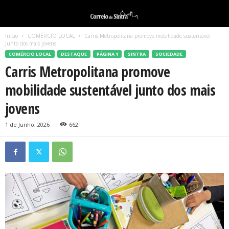
Início
COMÉRCIO LOCAL
Carris Metropolitana promove mobilidade sustentável
junto dos mais jovens
COMÉRCIO LOCAL
DESTAQUE
PÁGINA 1
SINTRA
SOCIEDADE
Carris Metropolitana promove
mobilidade sustentável junto dos mais
jovens
1 de Junho, 2026
662