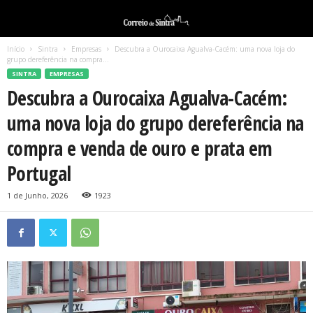
Início
Sintra
Empresas
Descubra a Ourocaixa Agualva-Cacém: uma nova loja do
grupo dereferência na compra...
SINTRA
EMPRESAS
Descubra a Ourocaixa Agualva-Cacém:
uma nova loja do grupo dereferência na
compra e venda de ouro e prata em
Portugal
1 de Junho, 2026
1923