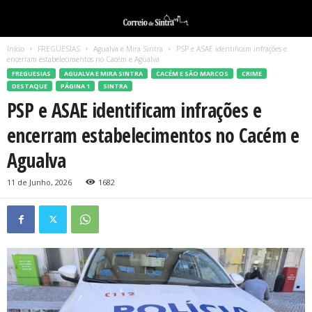
Início
FREGUESIAS
Agualva e Mira Sintra
PSP e ASAE identificam infrações e
encerram estabelecimentos no Cacém e Agualva
FREGUESIAS
AGUALVA E MIRA SINTRA
CACÉM E SÃO MARCOS
CRIME
DESTAQUE
PÁGINA 1
SINTRA
PSP e ASAE identificam infrações e
encerram estabelecimentos no Cacém e
Agualva
11 de Junho, 2026
1682