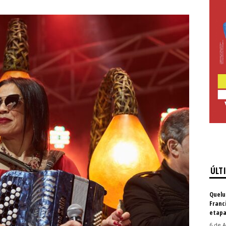
ÚLT
Quelu
Franc
etapa
6 de A