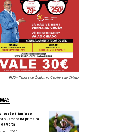
PUB - Fábrica de Óculos no Cacém e no Chiado
IMAS
z recebe triunfo de
isco Campos na primeira
 da Volta
gosto, 2026