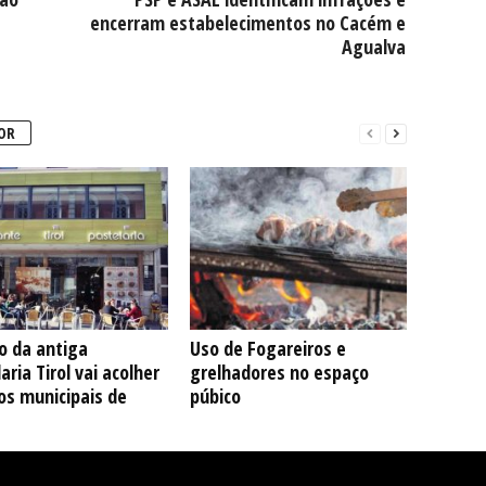
encerram estabelecimentos no Cacém e
Agualva
OR
io da antiga
Uso de Fogareiros e
aria Tirol vai acolher
grelhadores no espaço
os municipais de
púbico