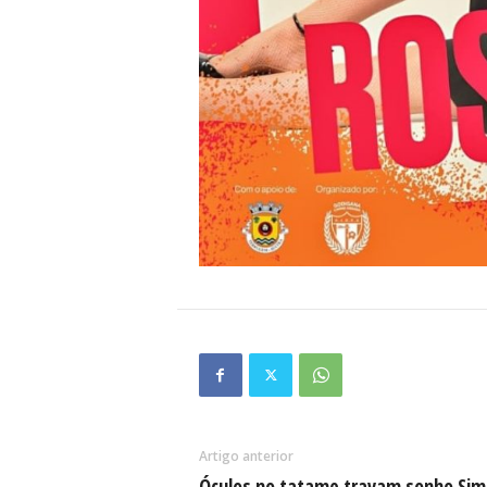
Artigo anterior
Óculos no tatame travam sonho Si