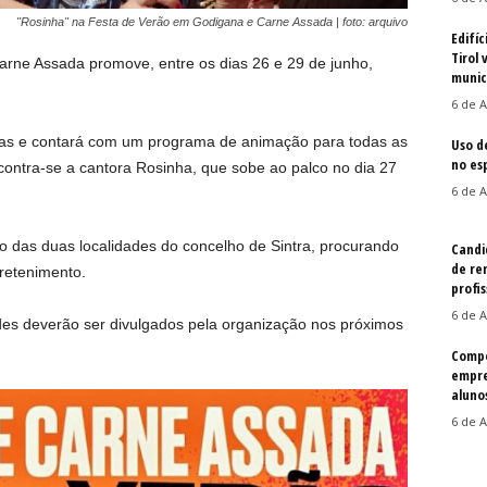
"Rosinha" na Festa de Verão em Godigana e Carne Assada | foto: arquivo
Edifíc
Tirol 
rne Assada promove, entre os dias 26 e 29 de junho,
munic
6 de A
dias e contará com um programa de animação para todas as
Uso d
no es
ontra-se a cantora Rosinha, que sobe ao palco no dia 27
6 de A
rão das duas localidades do concelho de Sintra, procurando
Candi
de re
retenimento.
profis
6 de A
des deverão ser divulgados pela organização nos próximos
Compe
empre
aluno
6 de A