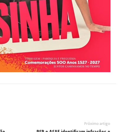
Próximo artigo
mão
PSP e ASAE identificam infrações e