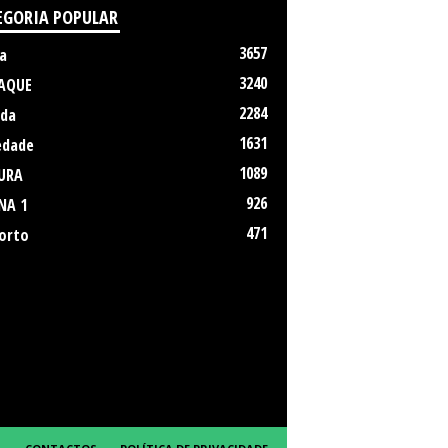
EGORIA POPULAR
3657
a
3240
AQUE
2284
da
1631
edade
1089
URA
926
NA 1
471
orto