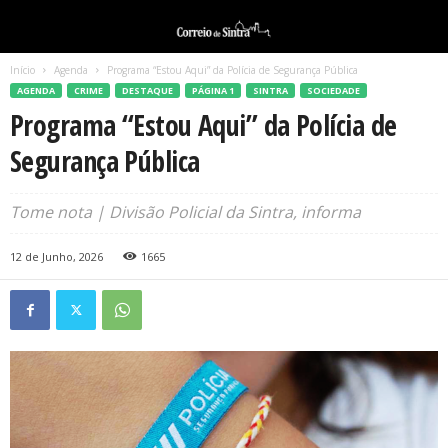
Início
Agenda
Programa “Estou Aqui” da Polícia de Segurança Pública
AGENDA
CRIME
DESTAQUE
PÁGINA 1
SINTRA
SOCIEDADE
Programa “Estou Aqui” da Polícia de
Segurança Pública
Tome nota | Divisão Policial da Sintra, informa
12 de Junho, 2026
1665