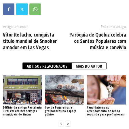
Artigo anterior
Próximo artigo
Vítor Refacho, conquista
Paróquia de Queluz celebra
título mundial de Snooker
os Santos Populares com
amador em Las Vegas
música e convívio
ARTIGOS RELACIONADOS
MAIS DO AUTOR
Edifício da antiga Pastelaria
Uso de Fogareiros e
Candidaturas ao
Tirol vai acolher serviços
grelhadores no espaço
arrendamento de renda
municipais de Sintra
púbico
reduzida para profissionais