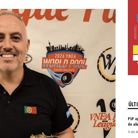
ÚLT
PSP a
de al
5 de A