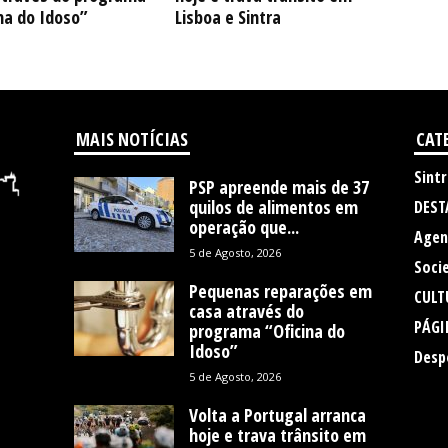
na do Idoso”
Lisboa e Sintra
MAIS NOTÍCIAS
CAT
Sintr
PSP apreende mais de 37
quilos de alimentos em
DEST
operação que...
Agen
5 de Agosto, 2026
Soci
Pequenas reparações em
CULT
casa através do
PÁGI
programa “Oficina do
Idoso”
Desp
5 de Agosto, 2026
Volta a Portugal arranca
hoje e trava trânsito em