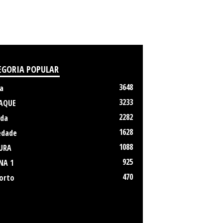
EGORIA POPULAR
3648
a
3233
AQUE
2282
da
1628
edade
1088
URA
925
NA 1
470
orto