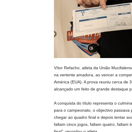
Vítor Refacho, atleta da União Mucifale
na vertente amadora, ao vencer a compet
América (EUA). A prova reuniu cerca de 30
alcançado um feito de grande destaque p
A conquista do título representa o culmin
para o campeonato, o objectivo passava po
chegar ao quadro final e depois tentar a
faltam cinco jogos, faltam quatro, faltam
final”, recordou o atleta.