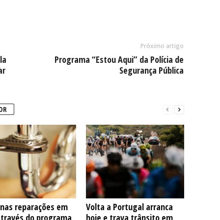
Próximo artigo
la
Programa “Estou Aqui” da Polícia de
ar
Segurança Pública
OR
nas reparações em
Volta a Portugal arranca
através do programa
hoje e trava trânsito em