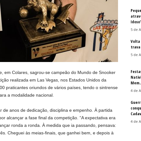
Peque
atrav
Idoso
5 de A
Volta
trava 
5 de A
Festa
nse, em Colares, sagrou-se campeão do Mundo de Snooker
Nativ
ição realizada em Las Vegas, nos Estados Unidos da
Mem..
0 praticantes oriundos de vários países, tendo o sintrense
4 de A
ara a modalidade nacional.
Guerr
conqu
ar de anos de dedicação, disciplina e empenho. À partida
Cadav
r alcançar a fase final da competição. “A expectativa era
4 de A
vançar ronda a ronda. À medida que ia passando, pensava:
 três. Cheguei às meias-finais, que ganhei bem, e depois à