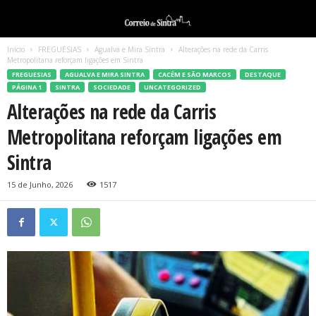
Início
FREGUESIAS
Agualva e Mira Sintra
Alterações na rede da Carris
Metropolitana reforçam ligações em Sintra
FREGUESIAS
AGUALVA E MIRA SINTRA
CACÉM E SÃO MARCOS
DESTAQUE
PÁGINA 1
SINTRA
SOCIEDADE
UNCATEGORIZED
Alterações na rede da Carris
Metropolitana reforçam ligações em
Sintra
15 de Junho, 2026
1517