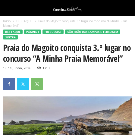
Início
DESTAQUE
Praia do Magoito conquista 3.º lugar no concurso “A Minha Praia
Memorável”
DESTAQUE
PÁGINA 1
FREGUESIAS
SÃO JOÃO DAS LAMPAS E TERRUGEM
SINTRA
Praia do Magoito conquista 3.º lugar no
concurso “A Minha Praia Memorável”
18 de Junho, 2026
1713