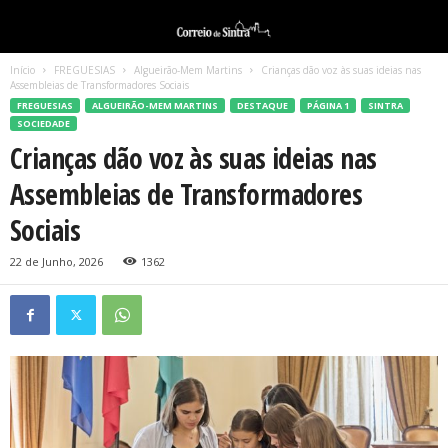
Início
FREGUESIAS
Algueirão-Mem Martins
Crianças dão voz às suas ideias nas
Assembleias de Transformadores Sociais
FREGUESIAS
ALGUEIRÃO-MEM MARTINS
DESTAQUE
PÁGINA 1
SINTRA
SOCIEDADE
Crianças dão voz às suas ideias nas
Assembleias de Transformadores
Sociais
22 de Junho, 2026
1362