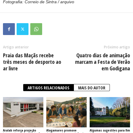
Fotografia: Correio de Sintra / arquivo
Artigo anterior
Próximo artigo
Praia das Maçãs recebe
Quatro dias de animação
três meses de desporto ao
marcam a Festa de Verão
ar livre
em Godigana
ARTIGOS RELACIONADOS
MAIS DO AUTOR
Aralab reforça projeção
Alagamares promove
Algumas sugestões para fim