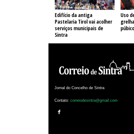
Edifício da antiga
Uso de
Pastelaria Tirol vai acolher
grelh
serviços municipais de
púbic
Sintra
Jornal do Concelho de Sintra
Contato:
correiodesintra@gmail.com