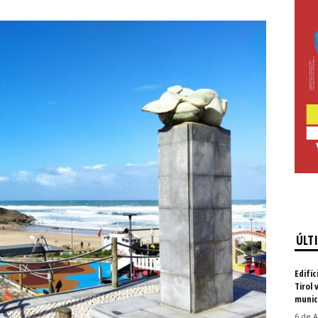
ÚLT
Edifíc
Tirol 
munic
6 de A