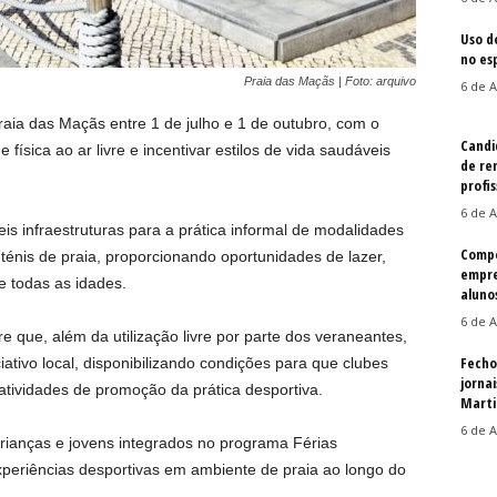
Uso d
no es
Praia das Maçãs | Foto: arquivo
6 de A
raia das Maçãs entre 1 de julho e 1 de outubro, com o
Candi
 física ao ar livre e incentivar estilos de vida saudáveis
de re
profis
6 de A
is infraestruturas para a prática informal de modalidades
Compe
 ténis de praia, proporcionando oportunidades de lazer,
empre
e todas as idades.
aluno
6 de A
 que, além da utilização livre por parte dos veraneantes,
Fecho
iativo local, disponibilizando condições para que clubes
jorna
atividades de promoção da prática desportiva.
Martin
6 de A
rianças e jovens integrados no programa Férias
xperiências desportivas em ambiente de praia ao longo do