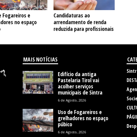
 Fogareiros e
Candidaturas ao
adores no espaço
arrendamento de renda
o
reduzida para profissionais
MAIS NOTÍCIAS
CAT
Sintr
Edifício da antiga
Pastelaria Tirol vai
DEST
acolher serviços
Agen
municipais de Sintra
Soci
6 de Agosto, 2026
CULT
Uso de Fogareiros e
PÁGI
grelhadores no espaço
púbico
Desp
6 de Agosto, 2026