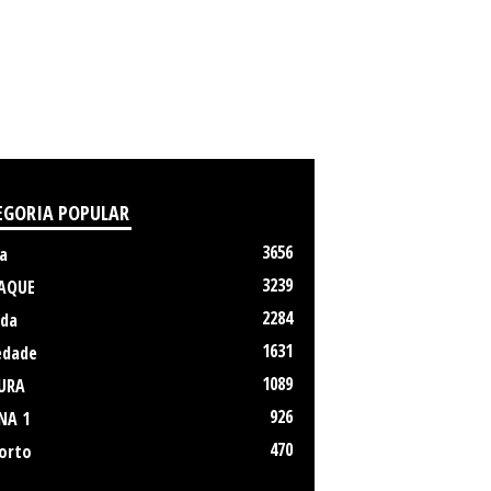
EGORIA POPULAR
3656
a
3239
AQUE
2284
da
1631
edade
1089
URA
926
NA 1
470
orto