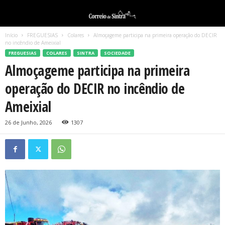
Início
FREGUESIAS
Colares
Almoçageme participa na primeira operação do DECIR
no incêndio de Ameixial
FREGUESIAS
COLARES
SINTRA
SOCIEDADE
Almoçageme participa na primeira
operação do DECIR no incêndio de
Ameixial
26 de Junho, 2026
1307