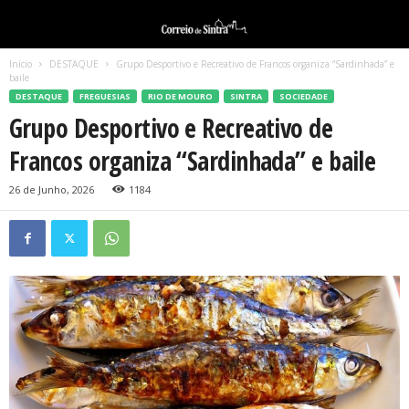
Início
DESTAQUE
Grupo Desportivo e Recreativo de Francos organiza “Sardinhada” e
baile
DESTAQUE
FREGUESIAS
RIO DE MOURO
SINTRA
SOCIEDADE
Grupo Desportivo e Recreativo de
Francos organiza “Sardinhada” e baile
26 de Junho, 2026
1184