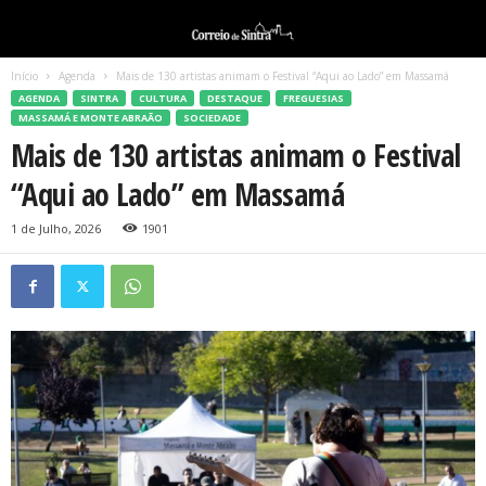
Início
Agenda
Mais de 130 artistas animam o Festival “Aqui ao Lado” em Massamá
AGENDA
SINTRA
CULTURA
DESTAQUE
FREGUESIAS
MASSAMÁ E MONTE ABRAÃO
SOCIEDADE
Mais de 130 artistas animam o Festival
“Aqui ao Lado” em Massamá
1 de Julho, 2026
1901