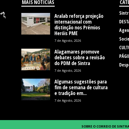
MAIS NOTÍCIAS
CAT
Sintr
Aralab reforça projeção
internacional com
DEST
distinção nos Prémios
Agen
Heróis PME
Soci
7 de Agosto, 2026
CULT
Alagamares promove
PÁGI
debates sobre a revisão
do PDM de Sintra
Desp
7 de Agosto, 2026
Algumas sugestões para
fim de semana de cultura
e tradição em...
7 de Agosto, 2026
SOBRE O CORREIO DE SINTR