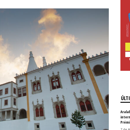
ÚLT
Arala
inter
Prémi
7 de A