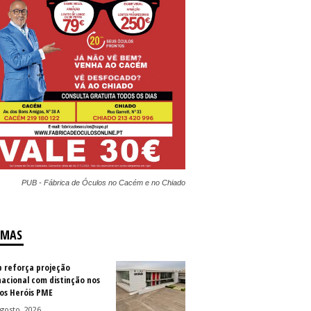
PUB - Fábrica de Óculos no Cacém e no Chiado
IMAS
b reforça projeção
nacional com distinção nos
os Heróis PME
gosto, 2026