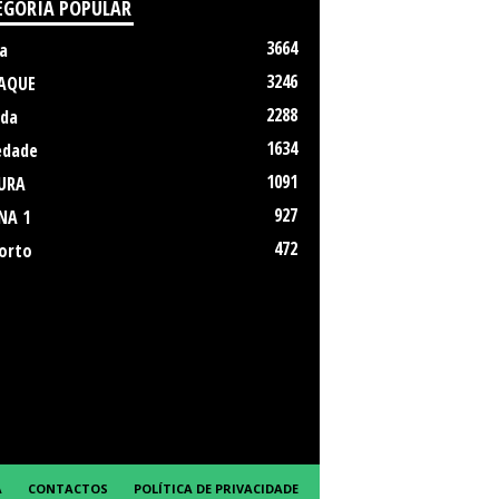
EGORIA POPULAR
3664
a
3246
AQUE
2288
da
1634
edade
1091
URA
927
NA 1
472
orto
A
CONTACTOS
POLÍTICA DE PRIVACIDADE