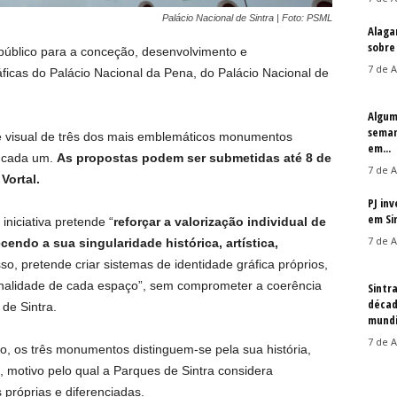
Palácio Nacional de Sintra | Foto: PSML
Alaga
sobre
público para a conceção, desenvolvimento e
7 de A
icas do Palácio Nacional da Pena, do Palácio Nacional de
Algum
seman
de visual de três dos mais emblemáticos monumentos
em...
e cada um.
As propostas podem ser submetidas até 8 de
7 de A
Vortal.
PJ in
em Si
niciativa pretende “
reforçar a valorização individual de
7 de A
do a sua singularidade histórica, artística,
sso, pretende criar sistemas de identidade gráfica próprios,
onalidade de cada espaço”, sem comprometer a coerência
Sintr
décad
 de Sintra.
mundi
7 de A
 os três monumentos distinguem-se pela sua história,
a, motivo pelo qual a Parques de Sintra considera
 próprias e diferenciadas.