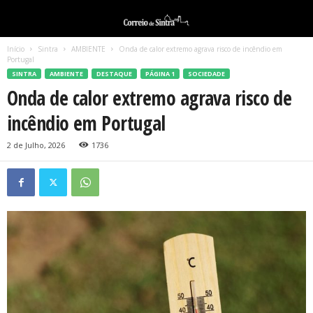
Início
Sintra
AMBIENTE
Onda de calor extremo agrava risco de incêndio em
Portugal
SINTRA
AMBIENTE
DESTAQUE
PÁGINA 1
SOCIEDADE
Onda de calor extremo agrava risco de
incêndio em Portugal
2 de Julho, 2026
1736