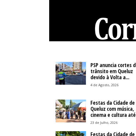
C
o
r
r
PSP anuncia cortes d
e
trânsito em Queluz
devido à Volta a...
i
o
4 de Agosto, 2026
d
e
Festas da Cidade de
S
Queluz com música,
i
cinema e cultura até.
n
t
23 de Julho, 2026
r
Festas da Cidade de
a