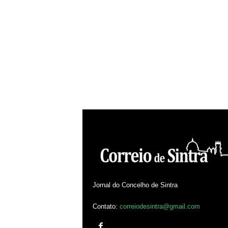
Jornal do Concelho de Sintra
Contato:
correiodesintra@gmail.com