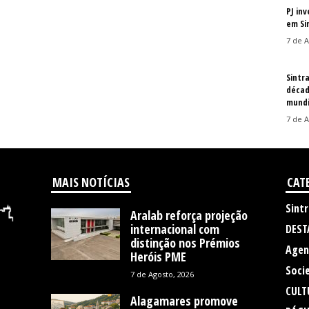
PJ in
em Si
7 de A
Sintr
décad
mundi
7 de A
MAIS NOTÍCIAS
CAT
Sintr
Aralab reforça projeção
internacional com
DEST
distinção nos Prémios
Agen
Heróis PME
Soci
7 de Agosto, 2026
CULT
Alagamares promove