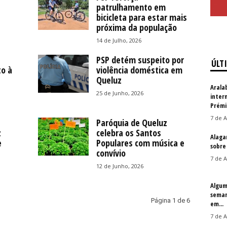
patrulhamento em
bicicleta para estar mais
próxima da população
14 de Julho, 2026
PSP detém suspeito por
ÚLT
o à
violência doméstica em
á
Queluz
Arala
25 de Junho, 2026
inter
Prémi
7 de A
Paróquia de Queluz
z
celebra os Santos
Alaga
e
Populares com música e
sobre
convívio
7 de A
12 de Junho, 2026
Algum
seman
Página 1 de 6
em...
7 de A