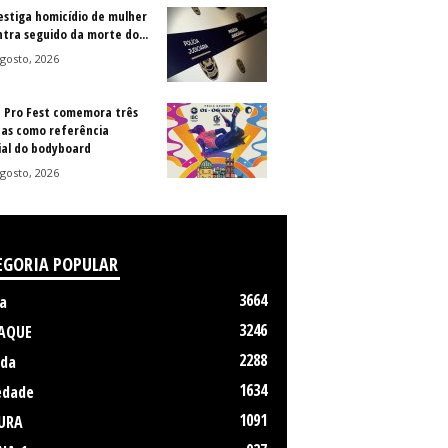
vestiga homicídio de mulher
ntra seguido da morte do...
gosto, 2026
a Pro Fest comemora três
as como referência
al do bodyboard
gosto, 2026
EGORIA POPULAR
3664
a
3246
AQUE
2288
da
1634
edade
1091
URA