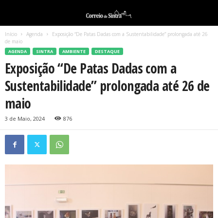
Início
Agenda
Exposição “De Patas Dadas com a Sustentabilidade” prolongada até 26
de maio
AGENDA
SINTRA
AMBIENTE
DESTAQUE
Exposição “De Patas Dadas com a
Sustentabilidade” prolongada até 26 de
maio
3 de Maio, 2024
876