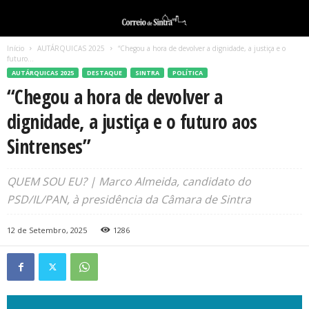
Início
AUTÁRQUICAS 2025
“Chegou a hora de devolver a dignidade, a justiça e o
futuro...
AUTÁRQUICAS 2025
DESTAQUE
SINTRA
POLÍTICA
“Chegou a hora de devolver a
dignidade, a justiça e o futuro aos
Sintrenses”
QUEM SOU EU? | Marco Almeida, candidato do
PSD/IL/PAN, à presidência da Câmara de Sintra
12 de Setembro, 2025
1286