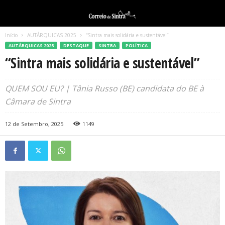
Início
AUTÁRQUICAS 2025
“Sintra mais solidária e sustentável”
AUTÁRQUICAS 2025
DESTAQUE
SINTRA
POLÍTICA
“Sintra mais solidária e sustentável”
QUEM SOU EU? | Tânia Russo (BE) candidata do BE à
Câmara de Sintra
12 de Setembro, 2025
1149