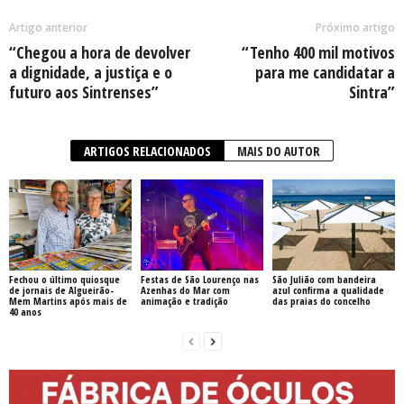
Artigo anterior
Próximo artigo
“Chegou a hora de devolver
“Tenho 400 mil motivos
a dignidade, a justiça e o
para me candidatar a
futuro aos Sintrenses”
Sintra”
ARTIGOS RELACIONADOS
MAIS DO AUTOR
Fechou o último quiosque
Festas de São Lourenço nas
São Julião com bandeira
de jornais de Algueirão-
Azenhas do Mar com
azul confirma a qualidade
Mem Martins após mais de
animação e tradição
das praias do concelho
40 anos