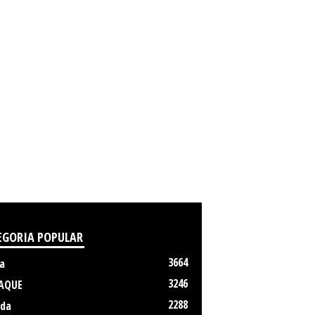
EGORIA POPULAR
3664
a
3246
AQUE
2288
da