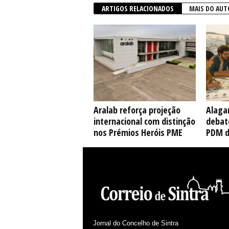
ARTIGOS RELACIONADOS
MAIS DO AUT
Aralab reforça projeção
Alaga
internacional com distinção
debate
nos Prémios Heróis PME
PDM d
Jornal do Concelho de Sintra