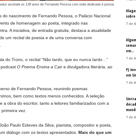
eluz assinala os 138 anos de Fernando Pessoa com noite dedicada à poesia
Alaga
 do nascimento de Fernando Pessoa, o Palácio Nacional
sobre
vento de homenagem ao poeta, integrado nas
7 de A
a. A iniciativa, de entrada gratuita, destaca a atualidade
 de um recital de poesia e de uma conversa com
Algum
.
seman
em...
7 de A
a do Trono, o recital “Não tardo, que eu nunca tardo…”
o podcast
O Poema Ensina a Cair
e divulgadora literária, ao
PJ in
em Si
7 de A
verso de Fernando Pessoa, reunindo poemas
ónimos, bem como textos menos conhecidos. A seleção
Sintr
a obra do escritor, tanto a leitores familiarizados com a
décad
mundi
primeira vez.
7 de A
oão Paulo Esteves da Silva, pianista, compositor e poeta,
 um diálogo com os textos apresentados.
Mais do que um