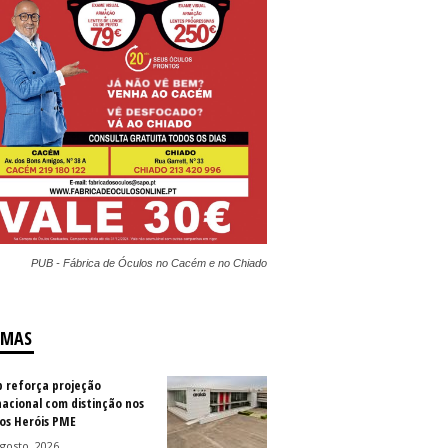
PUB - Fábrica de Óculos no Cacém e no Chiado
IMAS
b reforça projeção
nacional com distinção nos
os Heróis PME
gosto, 2026