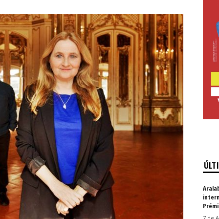
ÚLT
Arala
inter
Prémi
7 de A