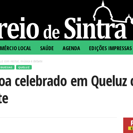
MÉRCIO LOCAL
SAÚDE
AGENDA
EDIÇÕES IMPRESSAS
z com recital, música e debate
EGUESIAS
QUELUZ
oa celebrado em Queluz c
te