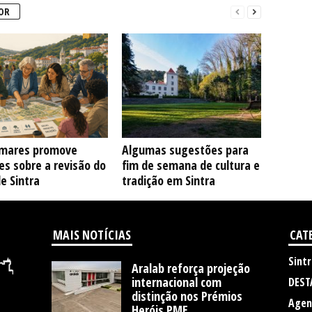
OR
mares promove
Algumas sugestões para
s sobre a revisão do
fim de semana de cultura e
e Sintra
tradição em Sintra
MAIS NOTÍCIAS
CAT
Sintr
Aralab reforça projeção
internacional com
DEST
distinção nos Prémios
Agen
Heróis PME