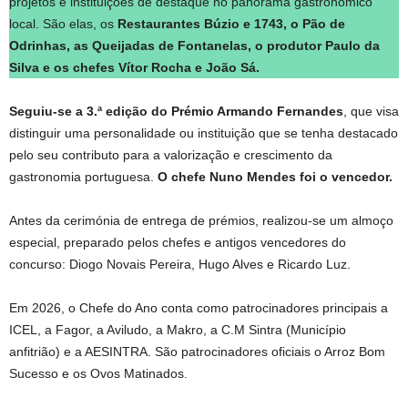
projetos e instituições de destaque no panorama gastronómico
local. São elas, os
Restaurantes Búzio e 1743, o Pão de
Odrinhas, as Queijadas de Fontanelas, o produtor Paulo da
Silva e os chefes Vítor Rocha e João Sá.
Seguiu-se a 3.ª edição do Prémio Armando Fernandes
, que visa
distinguir uma personalidade ou instituição que se tenha destacado
pelo seu contributo para a valorização e crescimento da
gastronomia portuguesa.
O chefe Nuno Mendes foi o vencedor.
Antes da cerimónia de entrega de prémios, realizou-se um almoço
especial, preparado pelos chefes e antigos vencedores do
concurso: Diogo Novais Pereira, Hugo Alves e Ricardo Luz.
Em 2026, o Chefe do Ano conta como patrocinadores principais a
ICEL, a Fagor, a Aviludo, a Makro, a C.M Sintra (Município
anfitrião) e a AESINTRA. São patrocinadores oficiais o Arroz Bom
Sucesso e os Ovos Matinados.