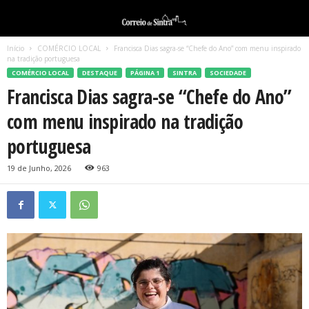
Início
COMÉRCIO LOCAL
Francisca Dias sagra-se “Chefe do Ano” com menu inspirado
na tradição portuguesa
COMÉRCIO LOCAL
DESTAQUE
PÁGINA 1
SINTRA
SOCIEDADE
Francisca Dias sagra-se “Chefe do Ano”
com menu inspirado na tradição
portuguesa
19 de Junho, 2026
963