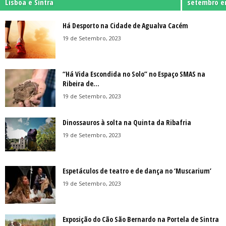
Lisboa e Sintra
setembro e
Há Desporto na Cidade de Agualva Cacém
19 de Setembro, 2023
“Há Vida Escondida no Solo” no Espaço SMAS na
Ribeira de...
19 de Setembro, 2023
Dinossauros à solta na Quinta da Ribafria
19 de Setembro, 2023
Espetáculos de teatro e de dança no ‘Muscarium’
19 de Setembro, 2023
Exposição do Cão São Bernardo na Portela de Sintra