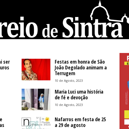
i ser
Festas em honra de São
auros
João Degolado animam a
Terrugem
10 de Agosto, 2023
Maria Luci uma história
de fé e devoção
10 de Agosto, 2023
e
Nafarros em festa de 25
as
a 29 de agosto