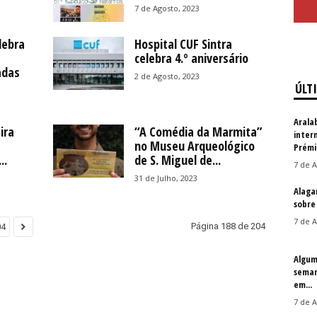
7 de Agosto, 2023
lebra
Hospital CUF Sintra
celebra 4.º aniversário
adas
2 de Agosto, 2023
ÚLT
Arala
ira
“A Comédia da Marmita”
inter
no Museu Arqueológico
Prémi
..
de S. Miguel de...
7 de A
31 de Julho, 2023
Alaga
sobre
7 de A
Página 188 de 204
04
Algum
seman
em...
7 de A