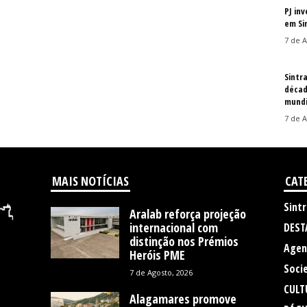
PJ in
em Si
7 de A
Sintr
décad
mundi
7 de A
MAIS NOTÍCIAS
CAT
Sintr
Aralab reforça projeção
internacional com
DEST
distinção nos Prémios
Agen
Heróis PME
Soci
7 de Agosto, 2026
CULT
Alagamares promove