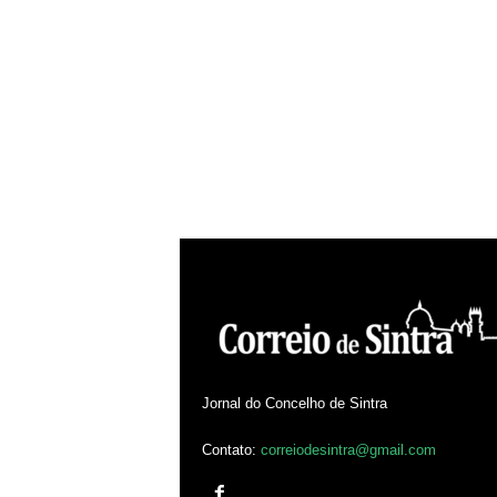
Jornal do Concelho de Sintra
Contato:
correiodesintra@gmail.com