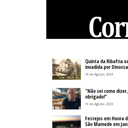
C
o
r
r
Quinta da Ribafria va
e
invadida por Dinoss
i
10 de Agosto, 2023
o
d
e
“Não sei como dizer,
obrigado!”
S
i
10 de Agosto, 2023
n
t
Festejos em Honra d
r
São Mamede em Jan
a