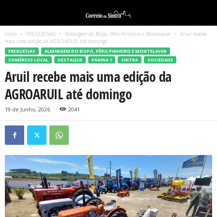
Início
FREGUESIAS
Almargem do Bispo, Pêro Pinheiro e Montelavar
Aruil recebe
mais uma edição da AGROARUIL até domingo
FREGUESIAS
ALMARGEM DO BISPO, PÊRO PINHEIRO E MONTELAVAR
COMÉRCIO LOCAL
DESTAQUE
PÁGINA 1
SINTRA
SOCIEDADE
Aruil recebe mais uma edição da
AGROARUIL até domingo
19 de Junho, 2026
2041